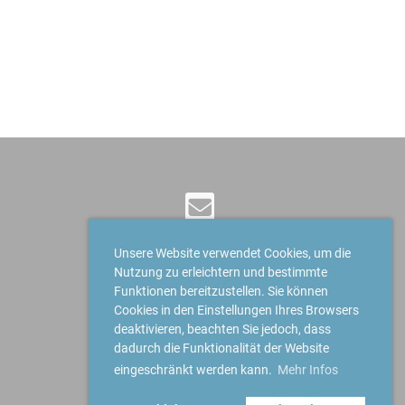
Unsere Website verwendet Cookies, um die
Nutzung zu erleichtern und bestimmte
© Bridge Club Höfe
Funktionen bereitzustellen. Sie können
Erstellt mit ClubDesk Vereinssoftware
Cookies in den Einstellungen Ihres Browsers
deaktivieren, beachten Sie jedoch, dass
dadurch die Funktionalität der Website
eingeschränkt werden kann.
Mehr Infos
Impressum
Datenschutz