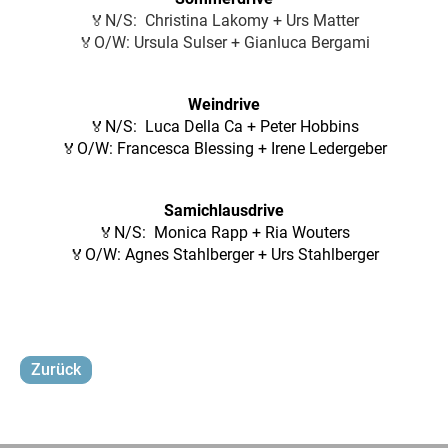
N/S: Christina Lakomy + Urs Matter
🏅
O/W: Ursula Sulser + Gianluca Bergami
🏅
Weindrive
N/S: Luca Della Ca + Peter Hobbins
🏅
O/W: Francesca Blessing + Irene Ledergeber
🏅
Samichlausdrive
N/S: Monica Rapp + Ria Wouters
🏅
O/W: Agnes Stahlberger + Urs Stahlberger
🏅
Zurück